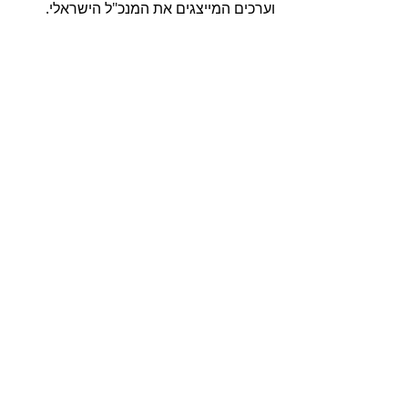
וערכים המייצגים את המנכ"ל הישראלי.
שלב ג' - תוצרים סוף התהליך
לאחר תהליך ארוך בסופו הגענו לארבעה 
ערכים מהודקים ומחודדים: 
התאמה אישית, מצויינות 